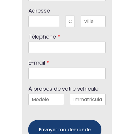
Adresse
P
2
N
r
e
o
Téléphone
*
é
p
m
n
r
o
é
m
n
o
E-mail
*
m
À propos de votre véhicule
P
N
r
o
é
m
n
o
Envoyer ma demande
m